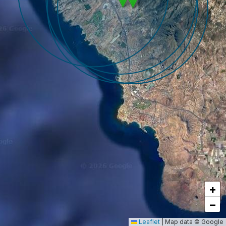
+
−
Leaflet
|
Map data © Google