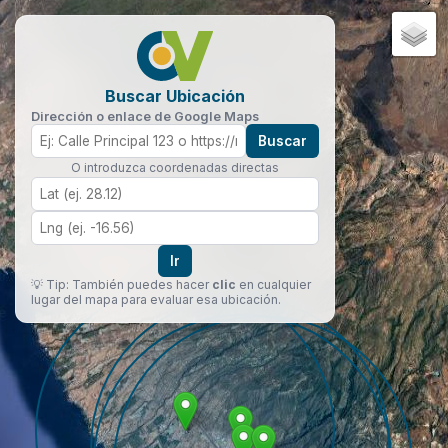
Buscar Ubicación
Dirección o enlace de Google Maps
Buscar
O introduzca coordenadas directas
Ir
💡 Tip: También puedes hacer
clic
en cualquier
lugar del mapa para evaluar esa ubicación.